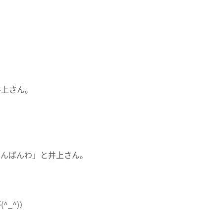
井上さん
。
こんばんわ」と
井上さん
。
^_^)）